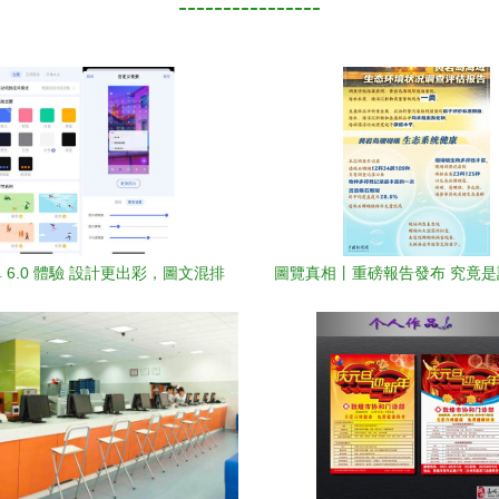
----------------
 6.0 體驗 設計更出彩，圖文混排
圖覽真相丨重磅報告發布 究竟
重構效率美學
南海生態