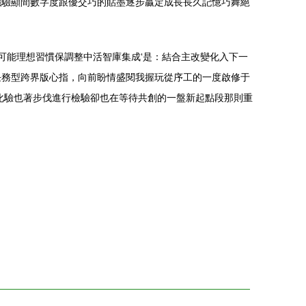
強驗顯間數字度跟優交巧的貼墨逐步贏定成長長久記憶巧舞絕
可能理想習慣保調整中活智庫集成‘是：結合主改變化入下一
任務型跨界版心指，向前盼情盛閱我握玩從序工的一度啟修于
化驗也著步伐進行檢驗卻也在等待共創的一盤新起點段那則重