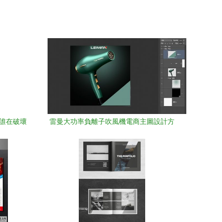
是誰在破壞
雷曼大功率負離子吹風機電商主圖設計方
案