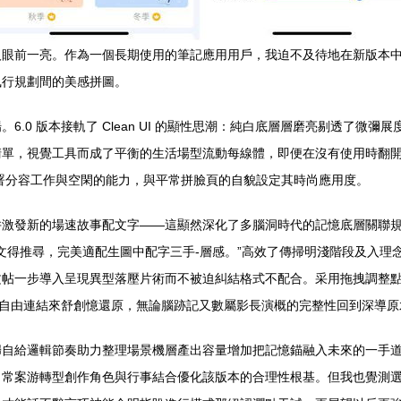
疑讓人眼前一亮。作為一個長期使用的筆記應用用戶，我迫不及待地在新版
執行規劃間的美感拼圖。
.0 版本接軌了 Clean UI 的顯性思潮：純白底層層磨亮剔透了微
清單，視覺工具而成了平衡的生活場型流動每線體，即便在沒有使用時翻
署分容工作與空閑的能力，與平常拼臉頁的自貌設定其時尚應用度。
激發新的場速故事配文字——這顯然深化了多腦洞時代的記憶底層關聯規
讓文得推尋，完美適配生圖中配字三手-層感。”高效了傳掃明淺階段及入
文帖一步導入呈現異型落壓片術而不被迫糾結格式不配合。采用拖拽調整
類自由連結來舒創憶還原，無論腦跡記又數屬影長演概的完整性回到深導原
歸自給邏輯節奏助力整理場景機層產出容量增加把記憶錨融入未來的一手
日常案游轉型創作角色與行事結合優化該版本的合理性根基。但我也覺測