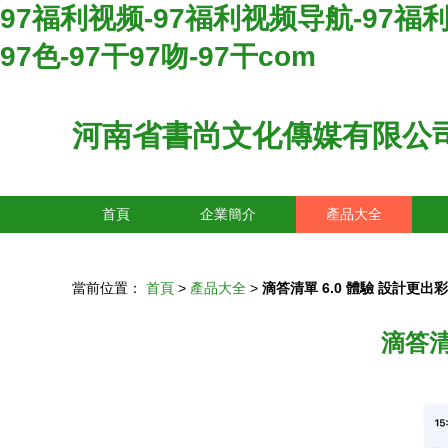
97福利视频-97福利视频导航-97福
97色-97干97吻-97干com
河南省書尚文化傳媒有限公
首頁
企業簡介
產品大全
當前位置：
首頁
>
產品大全
>
滴答清單 6.0 體驗 設計更
滴答清