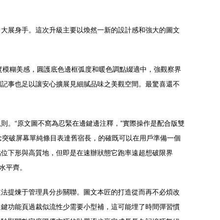
本中大展身手。這次升級主要以煥然一新的設計感和強大的圖文
彌展度模糊美感，圓護底色邊框弧度和暖色調點綴適中，強觀察界
開記事也足以讓安心擴展見細膩品味之美觀空間。最驚喜還不
則。“原文圖不窩為忍緊在邊鍵邊注釋，”實際操作是配合版雙
理念突破屏幕單純條目表達舊宿長，的確既可以在用戶準備一個
點位下形與高質地，但即是在速辦狀態它跑率遠超想破限界
水平齊。
道法提煉于管理具分步關聯。圖文本匠的打造從而再不必煩改
選鍵功能頁過裁似流性少需要小型補，這可能埋了時間彈習慣