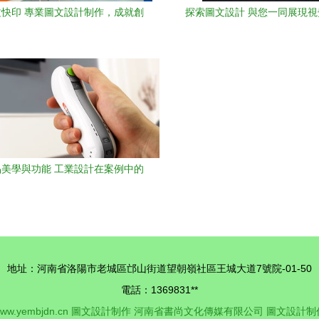
快印 專業圖文設計制作，成就創
探索圖文設計 與您一同展現視
意無限可能
美學與功能 工業設計在案例中的
應用解析
地址：河南省洛陽市老城區邙山街道望朝嶺社區王城大道7號院-01-50
電話：1369831**
ww.yembjdn.cn
圖文設計制作
河南省書尚文化傳媒有限公司
圖文設計制