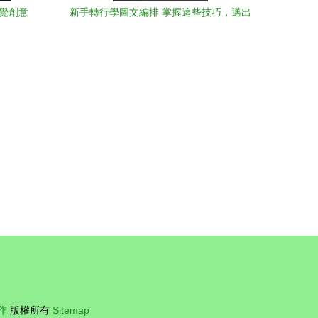
覺創意
新手轉行學圖文編排 掌握這些技巧，邁出
設計制作第一步
作
版權所有
Sitemap