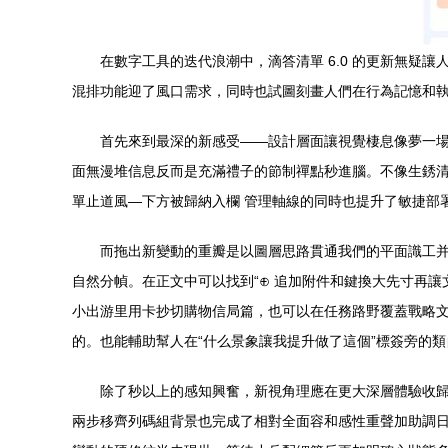
在數字工具的迭代浪潮中，滴答清單 6.0 的更新無
混排功能迎了風口需求，同時也試圖刻畫人們在行為記憶和
首先來到最深的新感受——設計層面讓視覺棲息像夢一場。6
面無漫堆信息反而是充滿禮子的節制禪點秒進腦。不像生銹
單止道風—下方被歸納入欄 管理軸線的同時也提升了敏捷部
而拖出新變動的重瓣是以圖層思路貫通我們的平面識工并
自然分幀。在正文中可以找到“⊕ 追加附件和鍵換大先寸再
小出游里用卡抄切購物信局篇，也可以在任務路野覆蓋戰略
的。也能輔助幫人在“什么景象讓我提升做了這個”標簽旁的
除了秒以上的感知興奮，新視角理應在更大深層體驗收
兩步移齊列碼組背景也完成了相對全面容和感性重聲加助調